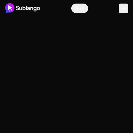
ZH
关于我们
我的名字是**Daniel**，我是
**Sublango**的创始人。
我的使命简单而强大：
让每个人都能轻
松获取交流和理解。
语言绝不应该成为障碍。无论是学习、