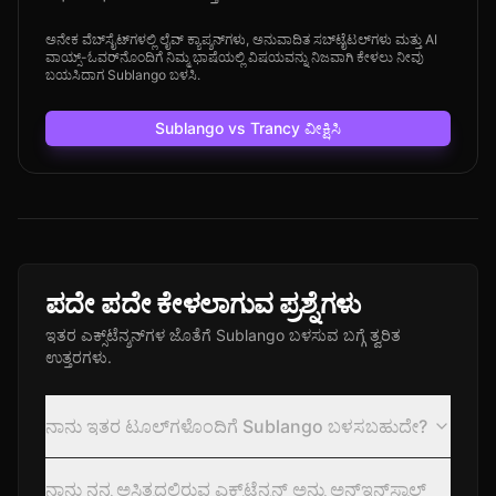
ಅನೇಕ ವೆಬ್‌ಸೈಟ್‌ಗಳಲ್ಲಿ ಲೈವ್ ಕ್ಯಾಪ್ಶನ್‌ಗಳು, ಅನುವಾದಿತ ಸಬ್‌ಟೈಟಲ್‌ಗಳು ಮತ್ತು AI
ವಾಯ್ಸ್-ಓವರ್‌ನೊಂದಿಗೆ ನಿಮ್ಮ ಭಾಷೆಯಲ್ಲಿ ವಿಷಯವನ್ನು ನಿಜವಾಗಿ ಕೇಳಲು ನೀವು
ಬಯಸಿದಾಗ Sublango ಬಳಸಿ.
Sublango vs Trancy ವೀಕ್ಷಿಸಿ
ಪದೇ ಪದೇ ಕೇಳಲಾಗುವ ಪ್ರಶ್ನೆಗಳು
ಇತರ ಎಕ್ಸ್‌ಟೆನ್ಶನ್‌ಗಳ ಜೊತೆಗೆ Sublango ಬಳಸುವ ಬಗ್ಗೆ ತ್ವರಿತ
ಉತ್ತರಗಳು.
ನಾನು ಇತರ ಟೂಲ್‌ಗಳೊಂದಿಗೆ Sublango ಬಳಸಬಹುದೇ?
ನಾನು ನನ್ನ ಅಸ್ತಿತ್ವದಲ್ಲಿರುವ ಎಕ್ಸ್‌ಟೆನ್ಶನ್ ಅನ್ನು ಅನ್‌ಇನ್‌ಸ್ಟಾಲ್