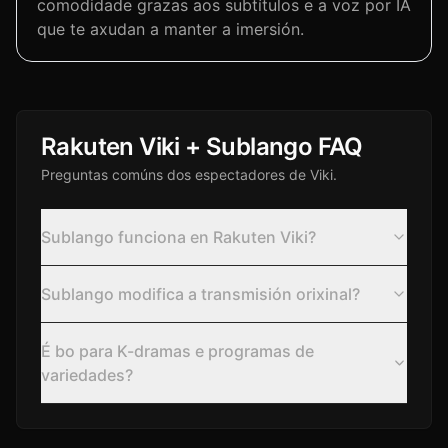
comodidade grazas aos subtítulos e a voz por IA
que te axudan a manter a imersión.
Rakuten Viki + Sublango FAQ
Preguntas comúns dos espectadores de Viki.
Sublango funciona en Rakuten Viki?
Sublango modifica a transmisión orixinal?
É bo para K-dramas e programas de
variedades?