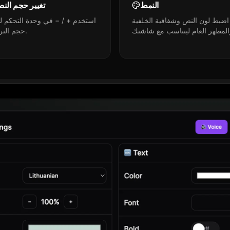
النمط
تغيير حجم الن
اضبط لون النص وشفافية الخلفية
استخدم + / − في وحدة التحكم لت
حجم الترجمة.