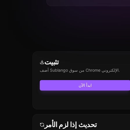
تثبيت
أضف Sublango من سوق Chrome الإلكتروني.
ابدأ الآن
تحديث إذا لزم الأمر