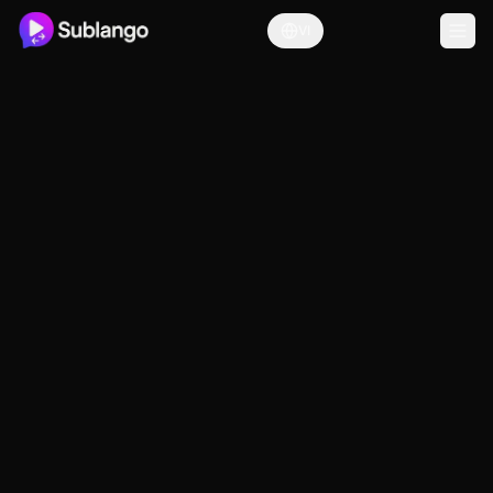
VI
Về chúng tôi
Tôi tên là **Daniel**, và tôi là người
sáng lập **Sublango**.
Sứ mệnh của tôi đơn giản nhưng
mạnh mẽ:
làm cho giao tiếp và sự
hiểu biết trở nên dễ tiếp cận với mọi
người.