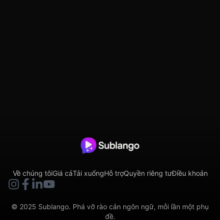
Đây chỉ là sự khởi đầu. ✨
Về chúng tôi
Giá cả
Tải xuống
Hỗ trợ
Quyền riêng tư
Điều khoản
© 2025 Sublango. Phá vỡ rào cản ngôn ngữ, mỗi lần một phụ
đề.