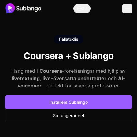
SV
Fallstudie
Coursera +
Sublango
Häng med i
Coursera
-föreläsningar med hjälp av
livetextning
,
live-översatta undertexter
och
AI-
voiceover
—perfekt för snabba professorer.
Installera Sublango
Så fungerar det