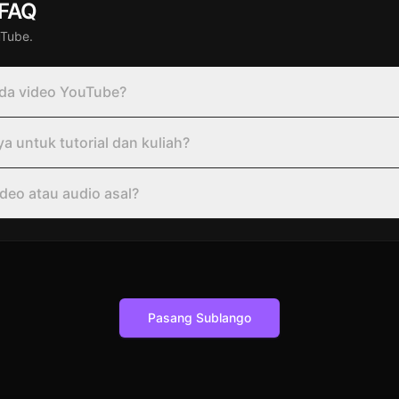
 FAQ
uTube.
da video YouTube?
untuk tutorial dan kuliah?
eo atau audio asal?
Pasang Sublango