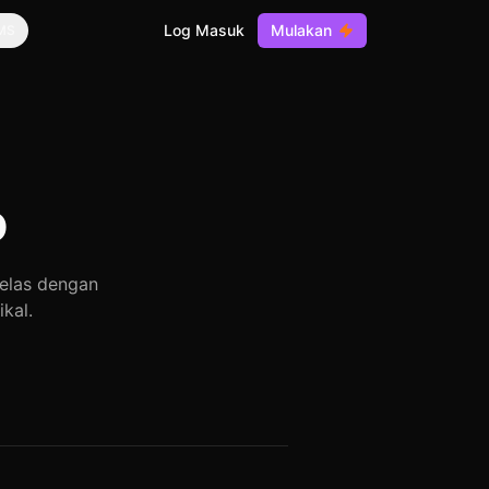
Log Masuk
Mulakan
MS
o
elas dengan
ikal.