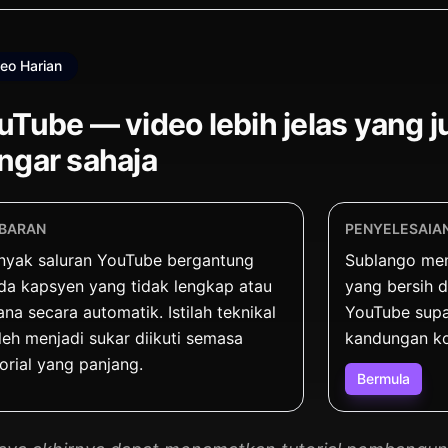
eo Harian
uTube — video lebih jelas yang 
ngar sahaja
BARAN
PENYELESAIA
nyak saluran YouTube bergantung
Sublango me
da kapsyen yang tidak lengkap atau
yang bersih d
ana secara automatik. Istilah teknikal
YouTube supa
leh menjadi sukar diikuti semasa
kandungan ko
torial yang panjang.
Bermula