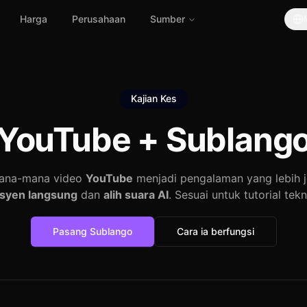
Harga
Perusahaan
Sumber
Kajian Kes
YouTube +
Sublang
ana-mana video
YouTube
menjadi pengalaman yang lebih j
syen langsung
dan
alih suara AI
. Sesuai untuk tutorial tekn
Pasang Sublango
Cara ia berfungsi