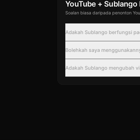
YouTube + Sublango
Soalan biasa daripada penonton Yo
Adakah Sublango berfungsi pa
Bolehkah saya menggunakannya 
Adakah Sublango mengubah vid