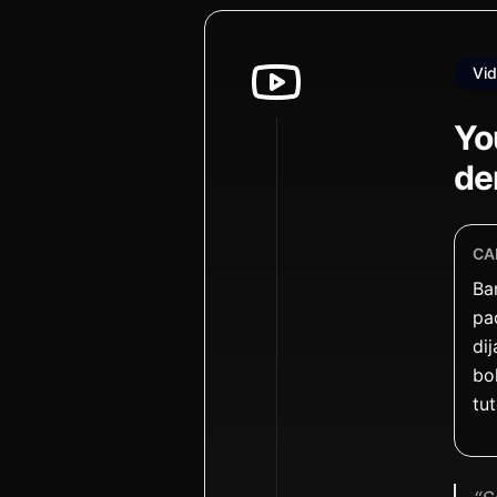
Vid
Yo
de
CA
Ba
pa
dij
bo
tu