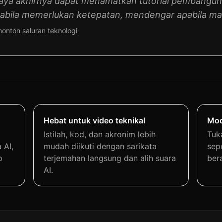
aya akhirnya dapat menamatkan tutorial pembang
abila memerlukan ketepatan, mendengar apabila ma
onton saluran teknologi
Hebat untuk video teknikal
Mod
Istilah, kod, dan akronim lebih
Tuk
 AI,
mudah diikuti dengan sarikata
sep
p
terjemahan langsung dan alih suara
bera
AI.