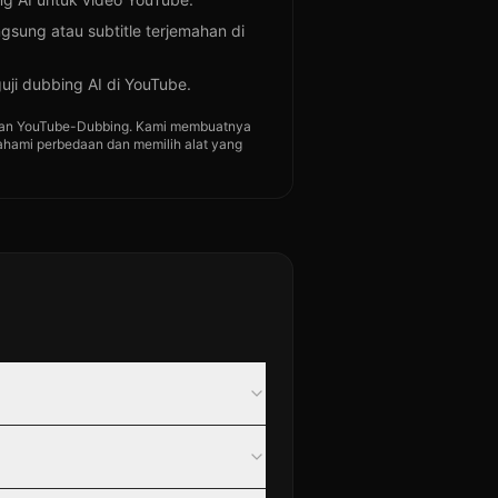
gsung atau subtitle terjemahan di
uji dubbing AI di YouTube.
engan YouTube-Dubbing. Kami membuatnya
ami perbedaan dan memilih alat yang