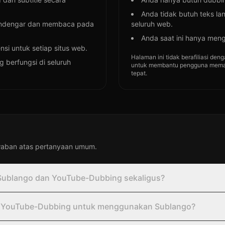
Anda tidak butuh teks lan
mendengar dan membaca pada
seluruh web.
Anda saat ini hanya meng
nsi untuk setiap situs web.
Halaman ini tidak berafiliasi d
 berfungsi di seluruh
untuk membantu pengguna memah
tepat.
waban atas pertanyaan umum.
ublango dan YouTube-Dubbing sekaligus?
 YouTube-Dubbing untuk menggunakan Sublango?