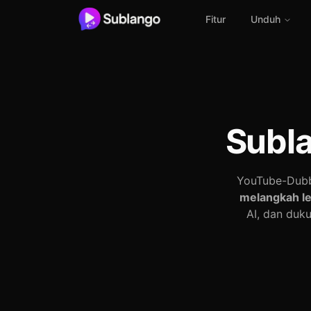
Fitur
Unduh
Subl
YouTube-Dubb
melangkah le
AI, dan duk