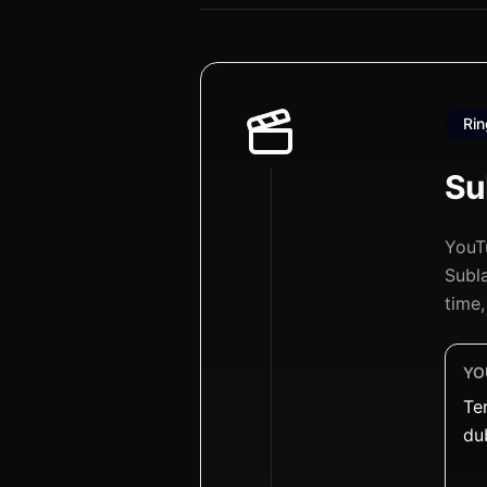
Ri
Su
YouT
Subl
time
YO
Te
du