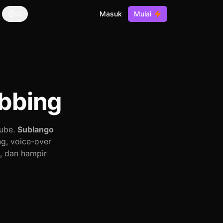
Masuk
Mulai
ID
bbing
Tube.
Sublango
ng, voice-over
, dan hampir