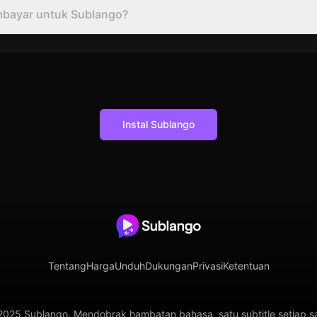
mbayar untuk Sublango?
Instal Sublango
Tentang
Harga
Unduh
Dukungan
Privasi
Ketentuan
025 Sublango. Mendobrak hambatan bahasa, satu subtitle setiap sa