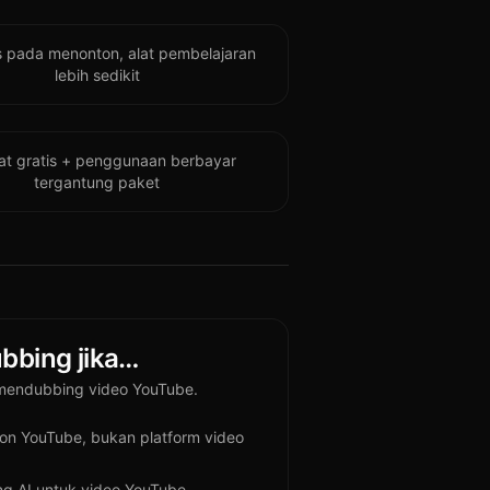
s pada menonton, alat pembelajaran
lebih sedikit
at gratis + penggunaan berbayar
tergantung paket
bbing jika…
 mendubbing video YouTube.
ton YouTube, bukan platform video
g AI untuk video YouTube.