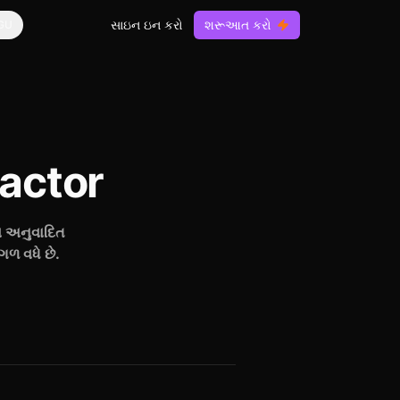
સાઇન ઇન કરો
શરૂઆત કરો
GU
actor
વ અનુવાદિત
ળ વધે છે.