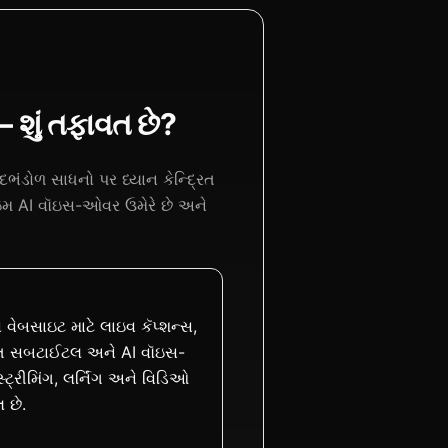
શું તફાવત છે?
દભંડોળ સાધનો પર ધ્યાન કેન્દ્રિત
ઇમ AI વૉઇસ-ઓવર ઉમેરે છે અને
બસાઇટ માટે લાઇવ કૅપ્શન્સ,
ત સબટાઈટલ અને AI વૉઇસ-
ટ્રીમિંગ, લર્નિંગ અને વિડિઓ
લ છે.