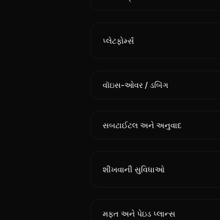
પ્લેટફોર્મ્સ
વૉઇસ-ઓવર / ડબિંગ
સબટાઈટલ અને અનુવાદ
શીખવાની સુવિધાઓ
મફત અને પેઇડ પ્લાન્સ