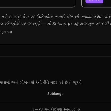
 તમે સમગ્ર વેબ પર વિડિઓઝ તમારી પોતાની ભાષામાં જોવા અન
ડા પ્લેટફોર્મ પર જ નહીં — તો Sublango વધુ મજબૂત પસંદગી છ
ngo ટીમ
વામાં અને શીખવામાં કેવી રીતે મદદ કરે છે તે જુઓ.
Sublango
હા — લગભગ કોઈપણ વેબસાઇટ પર