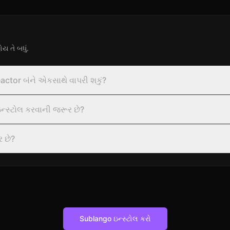
 તે બધું.
actor બંને એકસાથે વાપરી શકું?
ન્સ્ટોલ કરવાની જરૂર છે?
ર છે?
Sublango ઇન્સ્ટોલ કરો