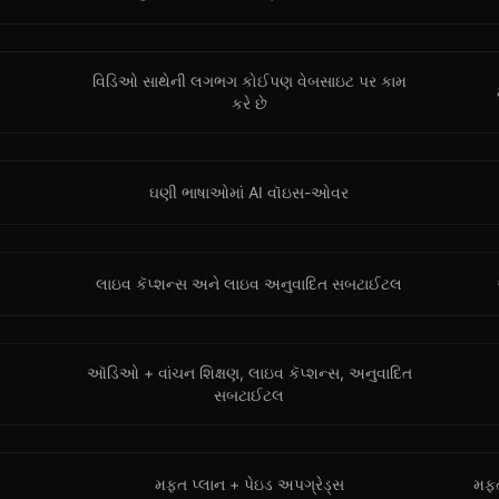
વિડિઓ સાથેની લગભગ કોઈપણ વેબસાઇટ પર કામ
કરે છે
ઘણી ભાષાઓમાં AI વૉઇસ-ઓવર
લાઇવ કૅપ્શન્સ અને લાઇવ અનુવાદિત સબટાઈટલ
ઑડિઓ + વાંચન શિક્ષણ, લાઇવ કૅપ્શન્સ, અનુવાદિત
સબટાઈટલ
મફત પ્લાન + પેઇડ અપગ્રેડ્સ
મફત