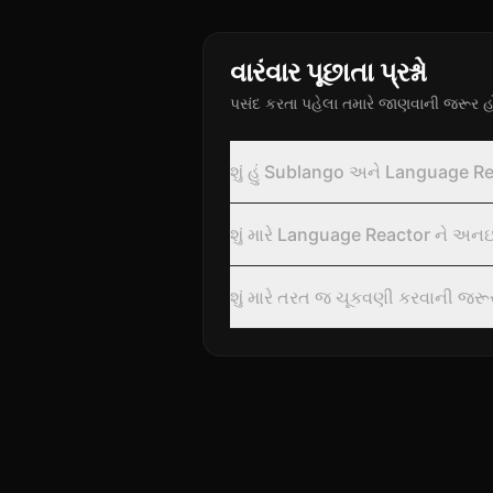
વારંવાર પૂછાતા પ્રશ્નો
પસંદ કરતા પહેલા તમારે જાણવાની જરૂર હોય
શું હું Sublango અને Language Re
શું મારે Language Reactor ને અનઇ
શું મારે તરત જ ચૂકવણી કરવાની જરૂ