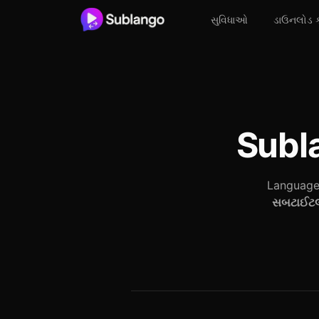
સુવિધાઓ
ડાઉનલોડ 
Subl
Language 
સબટાઈટલ,