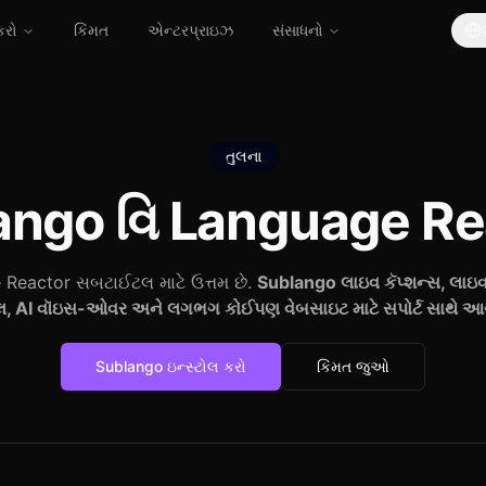
કરો
કિંમત
એન્ટરપ્રાઇઝ
સંસાધનો
તુલના
ango વિ
Language Re
Reactor સબટાઈટલ માટે ઉત્તમ છે.
Sublango લાઇવ કૅપ્શન્સ, લાઇ
 AI વૉઇસ-ઓવર અને લગભગ કોઈપણ વેબસાઇટ માટે સપોર્ટ સાથે આગ
Sublango ઇન્સ્ટોલ કરો
કિંમત જુઓ