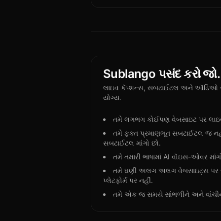
Sublango પસંદ કરો જો
લાઇવ કૅપ્શન્સ, સબટાઈટલ અને ઑડિઓ સા
યોગ્ય.
તમે લગભગ કોઈપણ વેબસાઇટ પર લાઇવ ક
તમે ફક્ત પ્રમાણભૂત સબટાઈટલ જ નહ
સબટાઈટલ માંગો છો.
તમે તમારી ભાષામાં AI વૉઇસ-ઓવર માંગ
તમે ઘણી અલગ અલગ વેબસાઇટ્સ પર જ
પ્લેટફોર્મ પર નહીં.
તમે એક જ સમયે સાંભળીને અને વાંચી