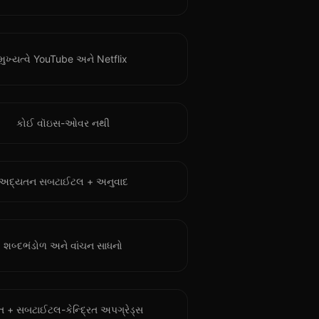
મુખ્યત્વે YouTube અને Netflix
કોઈ વૉઇસ-ઓવર નથી
અદ્યતન સબટાઈટલ + અનુવાદ
શબ્દભંડોળ અને વાંચન સાધનો
 + સબટાઈટલ-કેન્દ્રિત અપગ્રેડ્સ