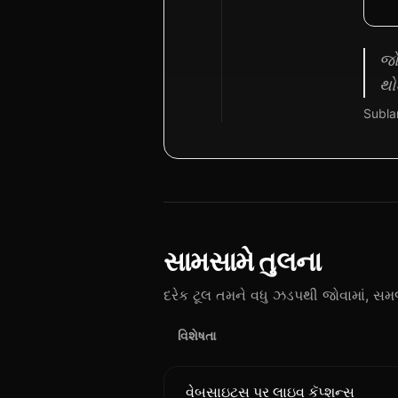
જો
થો
Subla
સામસામે તુલના
દરેક ટૂલ તમને વધુ ઝડપથી જોવામાં, સમજ
વિશેષતા
વેબસાઇટ્સ પર લાઇવ કૅપ્શન્સ