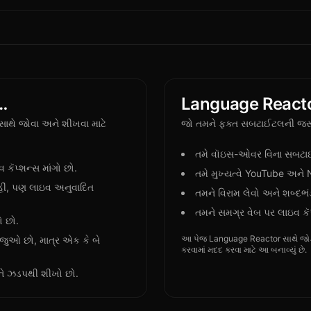
…
Language Reacto
થે જોવા અને શીખવા માટે
જો તમને ફક્ત સબટાઈટલની જરૂ
તમે વૉઇસ-ઓવર વિના સબટાઈટ
ૅપ્શન્સ માંગો છો.
તમે મુખ્યત્વે YouTube અને 
ીં, પણ લાઇવ અનુવાદિત
તમને વિરામ લેવો અને શબ્દભંડો
તમને સમગ્ર વેબ પર લાઇવ કૅ
ો છો.
આ પેજ Language Reactor સાથે જોડાય
ુઓ છો, માત્ર એક કે બે
કરવામાં મદદ કરવા માટે આ બનાવ્યું છે.
ને ઝડપથી શીખો છો.