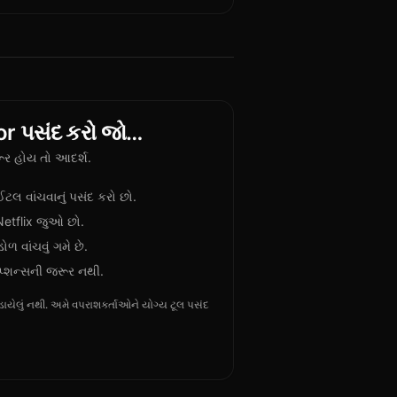
r પસંદ કરો જો…
ર હોય તો આદર્શ.
લ વાંચવાનું પસંદ કરો છો.
Netflix જુઓ છો.
ળ વાંચવું ગમે છે.
પ્શન્સની જરૂર નથી.
ેલું નથી. અમે વપરાશકર્તાઓને યોગ્ય ટૂલ પસંદ