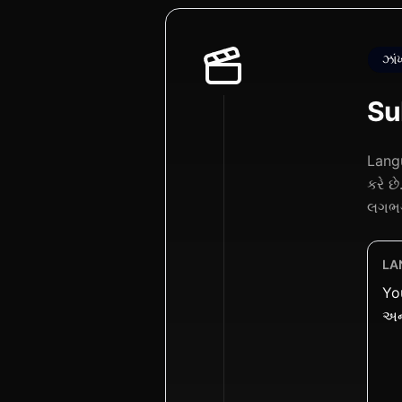
ઝાં
Su
Langu
કરે છ
લગભગ
LA
Yo
અને