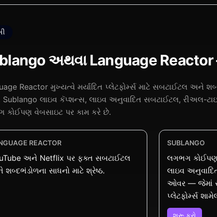
ખી
blango અથવા Language Reactor – 
age Reactor મુખ્યત્વે મર્યાદિત પ્લેટફોર્મ્સ માટે સબટાઈટલ અને શબ્
ે. Sublango લાઇવ કૅપ્શન્સ, લાઇવ અનુવાદિત સબટાઈટલ, રીઅલ-ટા
 કોઈપણ વેબસાઇટ પર કામ કરે છે.
NGUAGE REACTOR
SUBLANGO
uTube અને Netflix પર ફક્ત સબટાઈટલ
લગભગ કોઈપણ વે
 શબ્દભંડોળના સાધનો માટે શ્રેષ્ઠ.
લાઇવ અનુવાદિ
ઓવર — જેમાં સ્
પ્લેટફોર્મ્સ શામે
શરૂ કરો