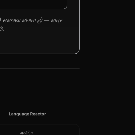
ે સમજવા માંગતા હો — માત્ર
ે.
Language Reactor
મર્યાદિત