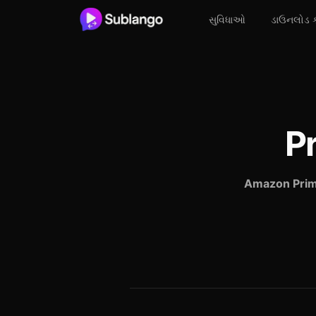
સુવિધાઓ
ડાઉનલોડ 
P
Amazon Prim