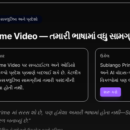
સક્લુઝિવ અને પ્રદેશો
ime Video — તમારી ભાષામાં વધુ સામગ્
ાર
ઉકેલ
ime Video પર સબટાઈટલ અને ઓડિયો
Sublango Prim
લ્પો પ્રદેશ પ્રમાણે બદલાઈ શકે છે. કેટલીક
અને AI વૉઇસ-ઓવ
્સક્લુઝિવ સામગ્રીમાં તમારી પસંદગીની
વિકલ્પોમાં પણ
ા હોતી નથી.
શરૂ કરો
rime માં સરસ શો છે, પણ હંમેશા અમારી ભાષામાં હોતા નથી—S
ળ બનાવ્યું છે.”
ાદેશિક કેટલોગનો ઉપયોગ કરતો પરિવાર