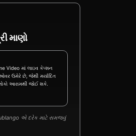
રી માણો
e Video માં લાઇવ કેપ્શન
ર ઉમેરે છે, જેથી મર્યાદિત
 લોકો આરામથી જોઈ શકે.
ublango એ દરેક માટે સમજવું