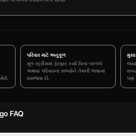
પરિવાર માટે અનુકૂળ
મુસા
મૂળ સ્ટ્રીમમાં ફેરફાર કર્યા વિના બાળકો
જ્યા
અથવા પરિવારના સભ્યોને તેમની ભાષામાં
સબટા
ેરો.
સમજવા દો.
પણ 
ngo FAQ