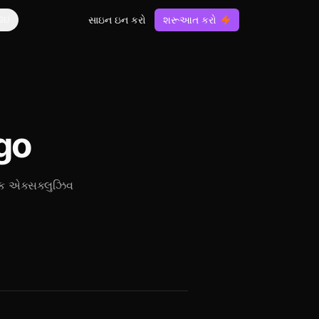
સાઇન ઇન કરો
શરૂઆત કરો
GU
go
િક એક્સક્લુઝિવ