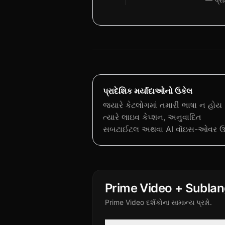
પ્રાદેશિક મર્યાદાઓનો ઉકેલ
જ્યારે કેટલોગમાં તમારી ભાષા ન હોય
ત્યારે લાઇવ કેપ્શન, અનુવાદિત
સબટાઈટલ અથવા AI વૉઇસ-ઓવર ઉમ
Prime Video + Subla
Prime Video દર્શકોના સામાન્ય પ્રશ્નો.