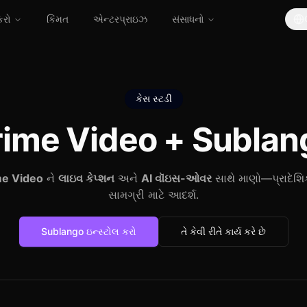
કરો
કિંમત
એન્ટરપ્રાઇઝ
સંસાધનો
કેસ સ્ટડી
rime Video +
Sublan
e Video
ને
લાઇવ કેપ્શન
અને
AI વૉઇસ-ઓવર
સાથે માણો—પ્રાદેશ
સામગ્રી માટે આદર્શ.
Sublango ઇન્સ્ટોલ કરો
તે કેવી રીતે કાર્ય કરે છે