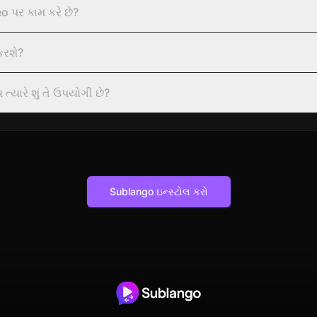
 પર કામ કરે છે?
ime Video સ્ટ્રીમમાં ફેરફار કરશે?
 ત્યારે શું તે ઉપયોગી છે?
Sublango ઇન્સ્ટોલ કરો