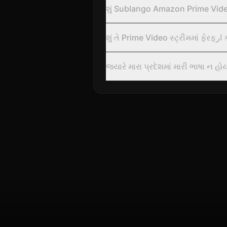
શું Sublango Amazon Prime Video
શું તે Pr
જ્યારે મારા પ્રદેશમાં મારી ભાષા ન હોય