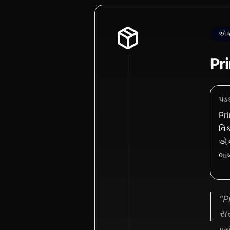
એક્
Pr
પડક
Pr
વિક
એક
ભાષ
“P
સર
— પ્ર