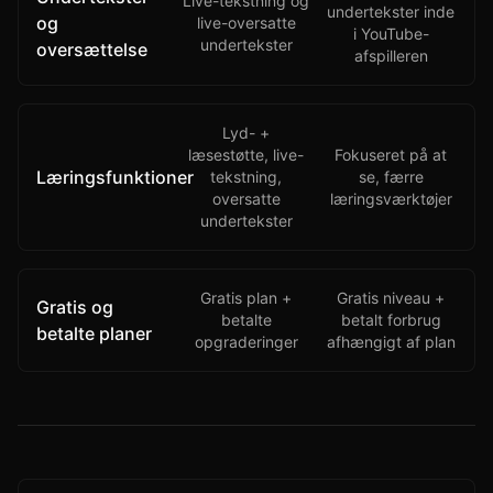
Live-tekstning og
undertekster inde
og
live-oversatte
i YouTube-
undertekster
oversættelse
afspilleren
Lyd- +
læsestøtte, live-
Fokuseret på at
Læringsfunktioner
tekstning,
se, færre
oversatte
læringsværktøjer
undertekster
Gratis plan +
Gratis niveau +
Gratis og
betalte
betalt forbrug
betalte planer
opgraderinger
afhængigt af plan