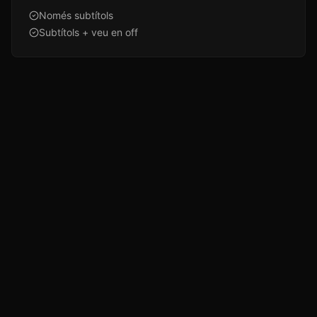
Només subtítols
Subtítols + veu en off