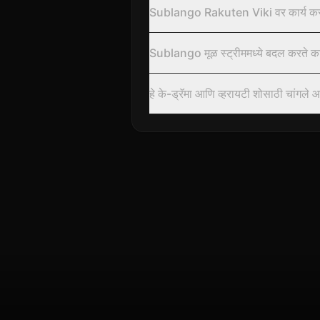
Sublango Rakuten Viki वर कार्य कर
Sublango मूळ स्ट्रीममध्ये बदल करते क
हे के-ड्रॅमा आणि व्हरायटी शोसाठी चांगले 