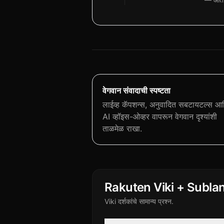
वेगवान संवादाची स्पष्टता
लाईव्ह कॅपशन्स, अनुवादित सबटायटल्स आ
AI व्हॉइस-ओव्हर वापरून वेगवान दृश्यांशी
ताळमेळ राखा.
Rakuten Viki + Subla
Viki दर्शकांचे सामान्य प्रश्न.