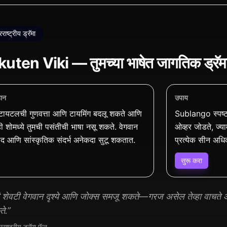
राष्ट्रीय ड्रॅमा
uten Viki — तुमच्या भाषेत जागतिक ड्रॅमा
हान
उपाय
ायटलची गुणवत्ता आणि टायमिंग बदलू शकते आणि
Sublango स्पष्ट
ी शोमध्ये तुमची पसंतीची भाषा नसू शकते. वेगवान
ओव्हर जोडते, ज्या
ाद आणि सांस्कृतिक संदर्भ अनेकदा सुटू शकतात.
प्रत्येक सीन अधि
सुरू करा
 शेवटी वेगवान दृश्ये आणि जोक्स समजू शकते—गरज असेल तेव्हा वाचते आण
े.”
ाष्ट्रीय ड्रॅमा फॅन