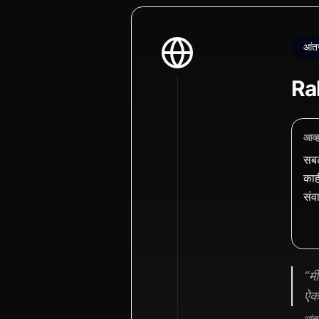
आंतर
Rak
आव्
सबट
काह
संव
“मी
ऐकत
— आंतरर