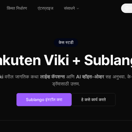
किंमत निर्धारण
एंटरप्राइज
संसाधने
M
केस स्टडी
kuten Viki +
Sublan
ki
वरील जागतिक कथा
लाईव्ह कॅपशन्स
आणि
AI व्हॉइस-ओव्हर
सह अनुभवा. के-
ड्रॅमासाठी उत्तम.
Sublango इंस्टॉल करा
हे कसे कार्य करते