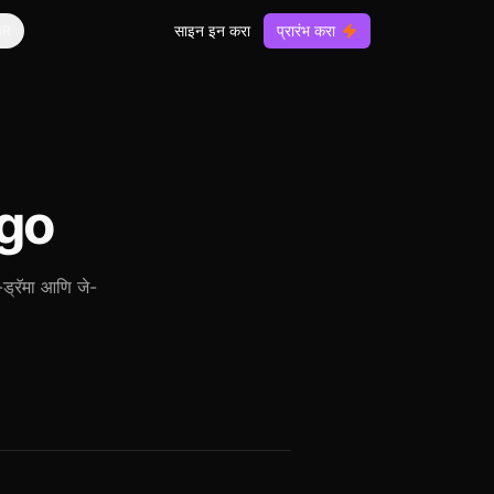
साइन इन करा
प्रारंभ करा
R
go
ड्रॅमा आणि जे-