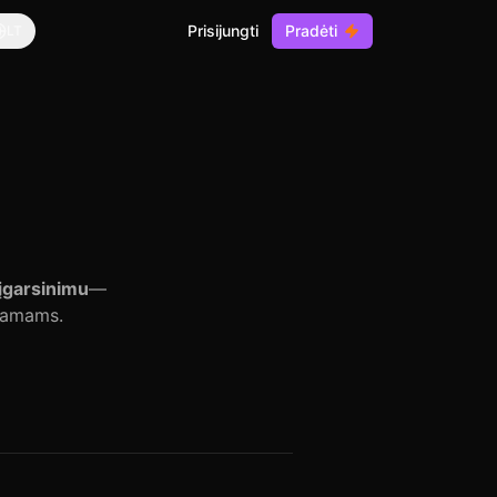
Prisijungti
Pradėti
LT
 įgarsinimu
—
namams.