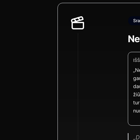
Sra
Ne
IŠ
„Ne
ga
da
ži
tur
nu
„D