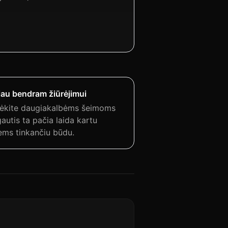
iau bendram žiūrėjimui
ėkite daugiakalbėms šeimoms
autis ta pačia laida kartu
iems tinkančiu būdu.