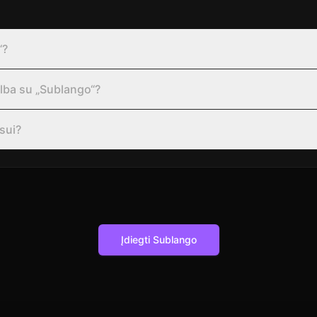
“?
kalba su „Sublango“?
rsui?
Įdiegti Sublango