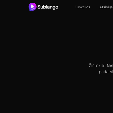
Funkcijos
Atsisiųs
Žiūrėkite
Net
padary