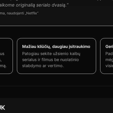
laikome originalią serialo dvasią.“
ma, naudojanti „Netflix“
Mažiau kliūčių, daugiau įsitraukimo
Ger
rus
Patogiau sekite užsienio kalbų
Pad
,
serialus ir filmus be nuolatinio
mėg
imą.
stabdymo ar vertimo.
vis
UK