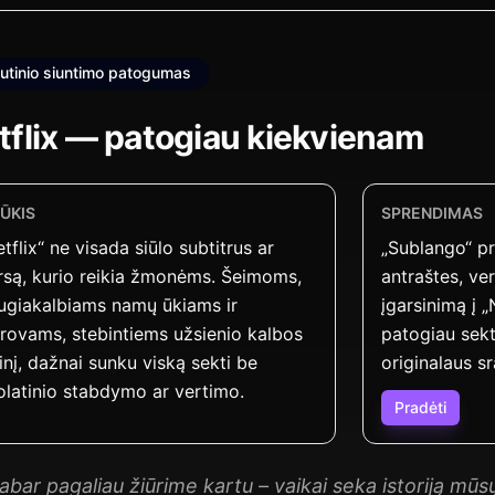
utinio siuntimo patogumas
tflix — patogiau kiekvienam
ŠŪKIS
SPRENDIMAS
tflix“ ne visada siūlo subtitrus ar
„Sublango“ pr
rsą, kurio reikia žmonėms. Šeimoms,
antraštes, ver
ugiakalbiams namų ūkiams ir
įgarsinimą į „
ūrovams, stebintiems užsienio kalbos
patogiau sekt
inį, dažnai sunku viską sekti be
originalaus s
olatinio stabdymo ar vertimo.
Pradėti
abar pagaliau žiūrime kartu – vaikai seka istoriją mūsų