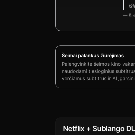
iš
— Šei
Šeimai palankus žiūrėjimas
Palengvinkite šeimos kino vaka
naudodami tiesioginius subtitrus
verčiamus subtitrus ir AI įgarsin
Netflix + Sublango D