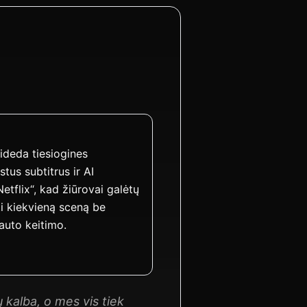
ideda tiesiogines
stus subtitrus ir AI
Netflix“, kad žiūrovai galėtų
i kiekvieną sceną be
rauto keitimo.
 kalba, o mes vis tiek