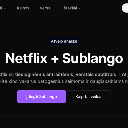
ti
Kainos
Verslui
Ištekliai
Atvejo analizė
Netflix +
Sublango
flix
su
tiesioginėmis antraštėmis
,
verstais subtitrais
ir
AI
kite kino vakarus patogesnius šeimoms ir daugiakalbiams 
Įdiegti Sublango
Kaip tai veikia