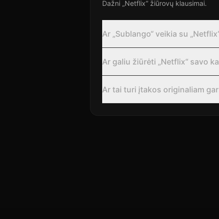
Dažni „Netflix“ žiūrovų klausimai.
Ar „Sublango“ veikia su „Netflix
Ar galiu žiūrėti „Netflix“ savo 
Ar tai turi įtakos originaliam ga