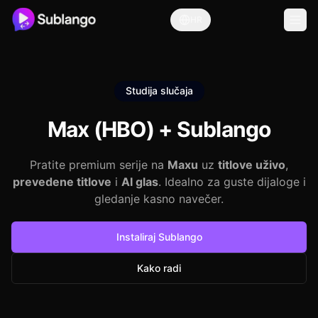
HR
Studija slučaja
Max (HBO) +
Sublango
Pratite premium serije na
Maxu
uz
titlove uživo
,
prevedene titlove
i
AI glas
. Idealno za guste dijaloge i
gledanje kasno navečer.
Instaliraj Sublango
Kako radi