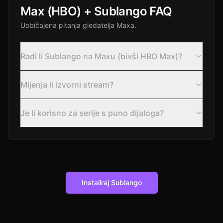
Max (HBO) + Sublango FAQ
Uobičajena pitanja gledatelja Maxa.
Radi li Sublango na Maxu (bivši HBO Max)?
Mijenja li izvorni stream?
Je li korisno za serije s puno dijaloga?
Instaliraj Sublango