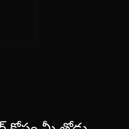
ఓవర్ కోసం మీ తోడు