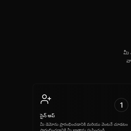
మీ 
వ
1
సైన్ అప్
మీ డెమోను ప్రారంభించడానికి మరియు వెంటనే చూడటం
ప్రారంభించడానికి మీ ఖాతాను సృష్టించండి.