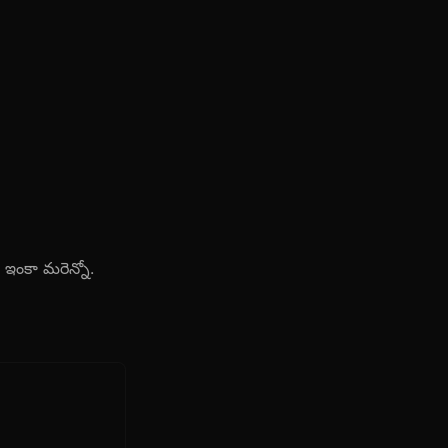
ఇంకా మరెన్నో.