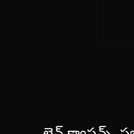
లైవ్ క్యాప్షన్స్