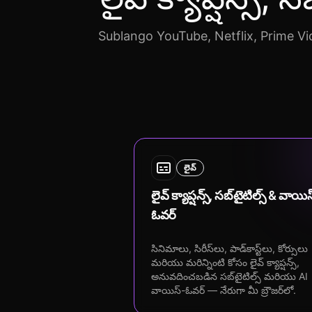
Sublango YouTube, Netflix, Prime Vide
లైవ్
లైవ్ క్యాప్షన్స్, సబ్‌టైటిల్స్ & వాయి
ఓవర్
సినిమాలు, సిరీస్‌లు, పాడ్‌కాస్ట్‌లు, కోర్సులు
మరియు మరిన్నింటి కోసం లైవ్ క్యాప్షన్స్,
అనువదించబడిన సబ్‌టైటిల్స్ మరియు AI
వాయిస్-ఓవర్ — నేరుగా మీ బ్రౌజర్‌లో.