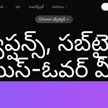
ండి
ధర
ఎంటర్‌ప్రైజ్
వనరులు
Chrome ఎక్స్‌టెన్షన్
ాప్షన్స్, సబ్‌ట
స్-ఓవర్ వీ
flix, YouT