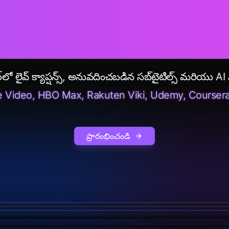
ney+ & మరిన
‌లో లైవ్ క్యాప్షన్స్, అనువదించబడిన సబ్‌టైటిల్స్ మరియు AI 
 Video, HBO Max, Rakuten Viki, Udemy, Coursera మరియ
ప్రారంభించండి