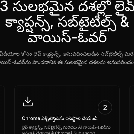
3 సులభమైన దశల్లో లైవ
క్యాప్షన్స్, సబ్‌టైటిల్స్ &
వాయిస్-ఓవర్
వీడియోల కోసం లైవ్ క్యాప్షన్స్, అనువదించబడిన సబ్‌టైటిల్స్ మ
ాయిస్-ఓవర్‌ను పొందడానికి ఈ సులభమైన దశలను అనుసరించండ
2
Chrome ఎక్స్‌టెన్షన్‌ను ఇన్‌స్టాల్ చేయండి
లైవ్ క్యాప్షన్స్, సబ్‌టైటిల్స్ మరియు AI వాయిస్-ఓవర్‌ను
అన్‌లాక్ చేయడానికి Chromeకి Sublangoని