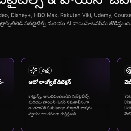
o, Disney+, HBO Max, Rakuten Viki, Udemy, Coursera మరి
ట్రాన్స్‌లేటెడ్ సబ్‌టైటిల్స్ మరియు AI వాయిస్-ఓవర్‌ను జోడిస్తుంది
స్మార్ట్
స్-
ఆటో లాంగ్వేజ్ డిటెక్షన్
వెబ
క్యాప్షన్స్, అనువదించబడిన సబ్‌టైటిల్స్
You
మరియు వాయిస్-ఓవర్ సమకాలీనంగా
Dis
ఉండటానికి Sublango మాట్లాడే భాషను
Ude
స్వయంచాలకముగా గుర్తిస్తుంది.
వెబ్