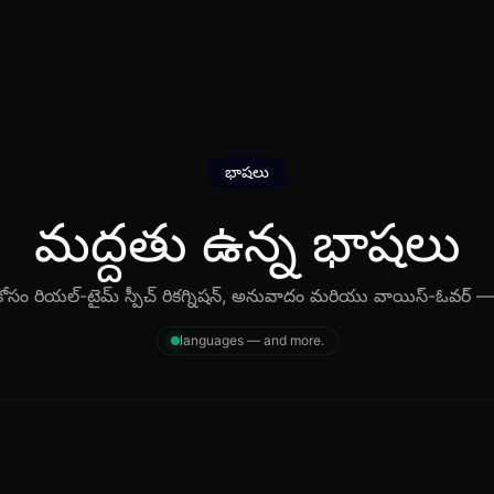
భాషలు
మద్దతు ఉన్న భాషలు
కోసం రియల్-టైమ్ స్పీచ్ రికగ్నిషన్, అనువాదం మరియు వాయిస్-ఓవర్ — 
languages — and more.