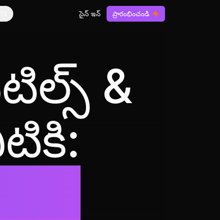
సైన్ ఇన్
ప్రారంభించండి
TE
ైటిల్స్ &
టికి:
ube,