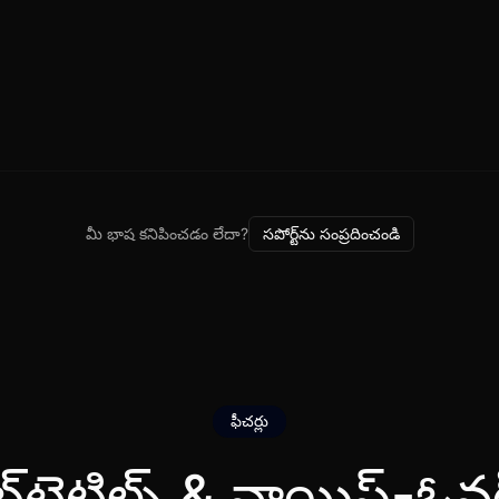
మీ భాష కనిపించడం లేదా?
సపోర్ట్‌ను సంప్రదించండి
ఫీచర్లు
, సబ్‌టైటిల్స్ & వాయిస్-