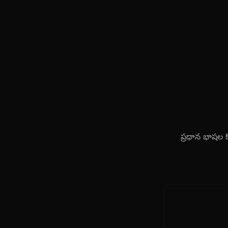
ప్రధాన భాషల 