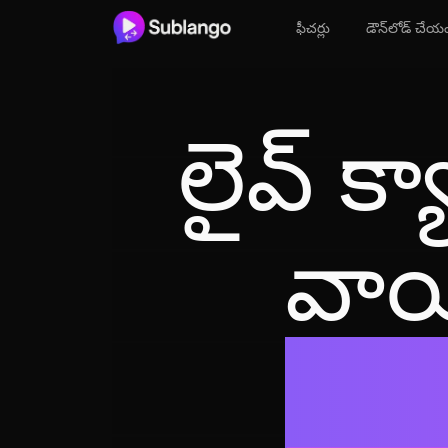
ఫీచర్లు
డౌన్‌లోడ్ చేయ
లైవ్ క్య
వాయి
Net