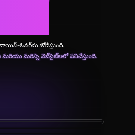
్ని.
వాయిస్-ఓవర్‌ను జోడిస్తుంది.
ు మరిన్ని వెబ్‌సైట్‌లలో పనిచేస్తుంది.