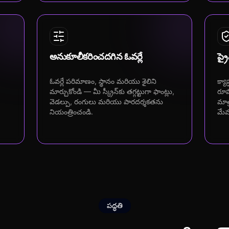
అనుకూలీకరించదగిన ఓవర్లే
ప్ర
ఓవర్లే పరిమాణం, స్థానం మరియు శైలిని
క్యా
మార్చుకోండి — మీ స్క్రీన్‌కు తగ్గట్టుగా ఫాంట్లు,
రూప
వెడల్పు, రంగులు మరియు పారదర్శకతను
మాత
నియంత్రించండి.
మేమ
పద్ధతి