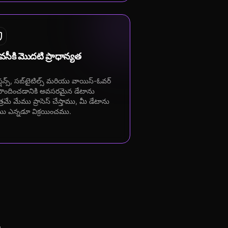
ైవసీకి మొదటి ప్రాధాన్యత
ప్షన్స్, సబ్‌టైటిల్స్ మరియు వాయిస్-ఓవర్
ొందించడానికి అవసరమైన డేటాను
్రమే మేము ప్రాసెస్ చేస్తాము, మీ డేటాను
ు ఎన్నడూ విక్రయించము.