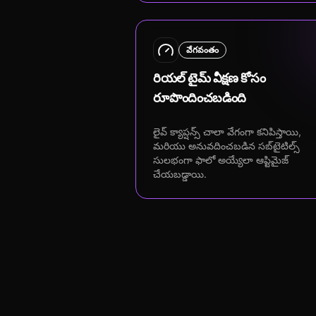
వేగవంతం
రియల్ టైమ్ వీక్షణ కోసం
రూపొందించబడింది
లైవ్ క్యాప్షన్స్ చాలా వేగంగా కనిపిస్తాయి,
మరియు అనువదించబడిన సబ్‌టైటిల్స్
సులభంగా ఫాలో అయ్యేలా ఆప్టిమైజ్
చేయబడ్డాయి.