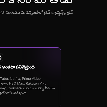
యు మరిన్నింటిలో లైవ్ క్యాప్షన్స్, లైవ్
.
్ అంతటా పనిచేస్తుంది
Tube, Netflix, Prime Video,
ney+, HBO Max, Rakuten Viki,
my, Coursera మరియు మరిన్ని వీడియో
‌సైట్‌లలో పనిచేస్తుంది.