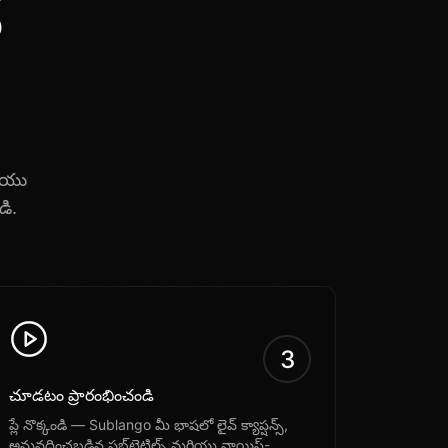
్
రియు
ి.
3
చూడటం ప్రారంభించండి
ప్లే నొక్కండి — Sublango మీ భాషలో లైవ్ క్యాప్షన్స్,
అనువదించబడిన సబ్‌టైటిల్స్ మరియు వాయిస్-