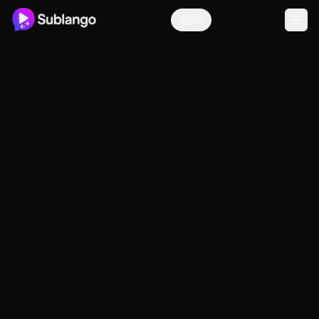
KO
가격
월별
연간
💬 SUBTITLES